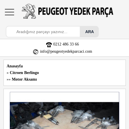
toggle
navigation
0212 486 33 66
info@peugeotyedekparcaci.com
Anasayfa
»
Citroen Berlingo
»»
Motor Aksamı