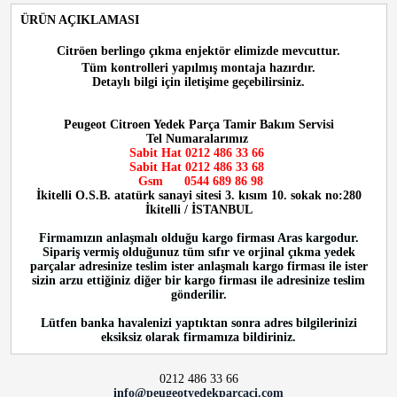
ÜRÜN AÇIKLAMASI
Citröen berlingo çıkma enjektör
elimizde mevcuttur.
Tüm kontrolleri yapılmış montaja hazırdır.
Detaylı bilgi için iletişime geçebilirsiniz.
Peugeot Citroen Yedek Parça Tamir Bakım Servisi
Tel Numaralarımız
Sabit Hat 0212 486 33 66
Sabit Hat
0212 486 33 68
Gsm
0544 689 86 98
İkitelli O.S.B. atatürk sanayi sitesi 3. kısım 10. sokak no:280
İkitelli / İSTANBUL
Firmamızın anlaşmalı olduğu kargo firması Aras kargodur.
Sipariş vermiş olduğunuz tüm sıfır ve orjinal çıkma yedek
parçalar adresinize teslim ister anlaşmalı kargo firması ile ister
sizin arzu ettiğiniz diğer bir kargo firması ile adresinize teslim
gönderilir.
Lütfen banka havalenizi yaptıktan sonra adres bilgilerinizi
eksiksiz olarak firmamıza bildiriniz.
0212 486 33 66
info@peugeotyedekparcaci.com