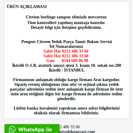
ÜRÜN AÇIKLAMASI
Citröen berlingo tampon
elimizde mevcuttur.
Tüm kontrolleri yapılmış montaja hazırdır.
Detaylı bilgi için iletişime geçebilirsiniz.
Peugeot Citroen Yedek Parça Tamir Bakım Servisi
Tel Numaralarımız
Sabit Hat 0212 486 33 66
Sabit Hat
0212 486 33 68
Gsm
0544 689 86 98
İkitelli O.S.B. atatürk sanayi sitesi 3. kısım 10. sokak no:280
İkitelli / İSTANBUL
Firmamızın anlaşmalı olduğu kargo firması Aras kargodur.
Sipariş vermiş olduğunuz tüm sıfır ve orjinal çıkma yedek
parçalar adresinize teslim ister anlaşmalı kargo firması ile ister
sizin arzu ettiğiniz diğer bir kargo firması ile adresinize teslim
gönderilir.
Lütfen banka havalenizi yaptıktan sonra adres bilgilerinizi
eksiksiz olarak firmamıza bildiriniz.
0212 486 33 66
info@peugeotyedekparcaci.com