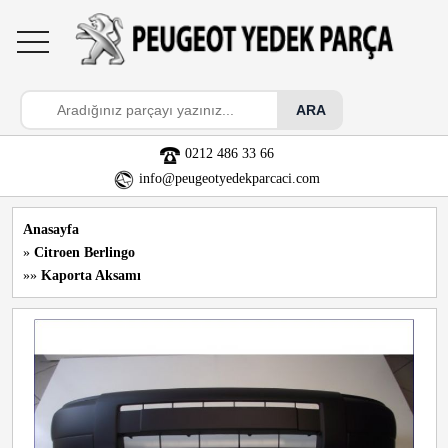
toggle
navigation
0212 486 33 66
info@peugeotyedekparcaci.com
Anasayfa
»
Citroen Berlingo
»»
Kaporta Aksamı