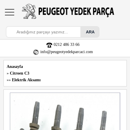
toggle
navigation
0212 486 33 66
info@peugeotyedekparcaci.com
Anasayfa
»
Citroen C3
»»
Elektrik Aksamı