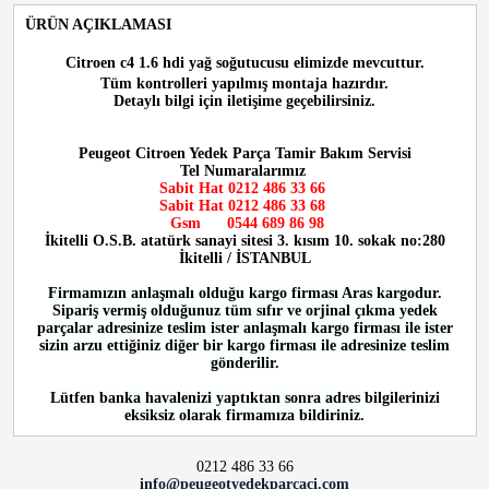
ÜRÜN AÇIKLAMASI
Citroen c4 1.6 hdi yağ soğutucusu
elimizde mevcuttur.
Tüm kontrolleri yapılmış montaja hazırdır.
Detaylı bilgi için iletişime geçebilirsiniz.
Peugeot Citroen Yedek Parça Tamir Bakım Servisi
Tel Numaralarımız
Sabit Hat 0212 486 33 66
Sabit Hat
0212 486 33 68
Gsm
0544 689 86 98
İkitelli O.S.B. atatürk sanayi sitesi 3. kısım 10. sokak no:280
İkitelli / İSTANBUL
Firmamızın anlaşmalı olduğu kargo firması Aras kargodur.
Sipariş vermiş olduğunuz tüm sıfır ve orjinal çıkma yedek
parçalar adresinize teslim ister anlaşmalı kargo firması ile ister
sizin arzu ettiğiniz diğer bir kargo firması ile adresinize teslim
gönderilir.
Lütfen banka havalenizi yaptıktan sonra adres bilgilerinizi
eksiksiz olarak firmamıza bildiriniz.
0212 486 33 66
info@peugeotyedekparcaci.com