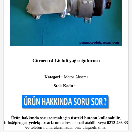
Citroen c4 1.6 hdi yağ soğutucusu
Kategori :
Motor Aksamı
Stok Kodu :
-
Ürün hakkında soru sormak için üstteki butonu kullanabilir
,
info@peugeotyedekparcaci.com
adresine mail atabilir veya
0212 486 33
66
telefon numaralarımızdan bize ulaşabilirsiniz.