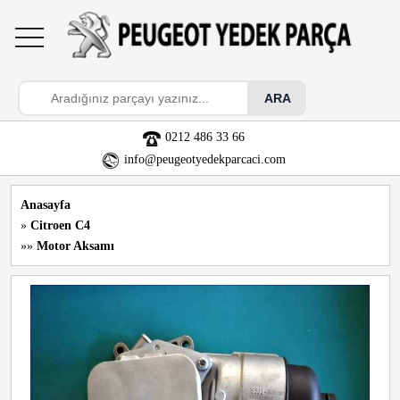
toggle
navigation
0212 486 33 66
info@peugeotyedekparcaci.com
Anasayfa
»
Citroen C4
»»
Motor Aksamı