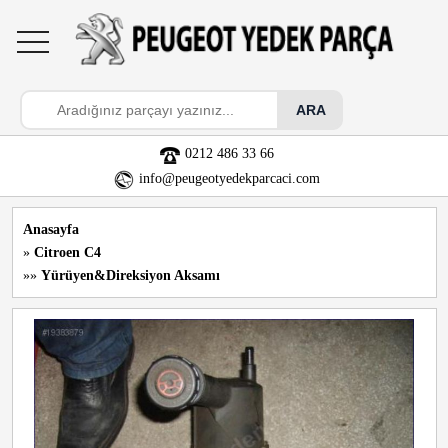
toggle
navigation
0212 486 33 66
info@peugeotyedekparcaci.com
Anasayfa
»
Citroen C4
»»
Yürüyen&Direksiyon Aksamı