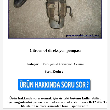
Citroen c4 direksiyon pompası
Kategori :
Yürüyen&Direksiyon Aksamı
Stok Kodu :
-
Ürün hakkında soru sormak için üstteki butonu kullanabilir
,
info@peugeotyedekparcaci.com
adresine mail atabilir veya
0212 486 33
66
telefon numaralarımızdan bize ulaşabilirsiniz.