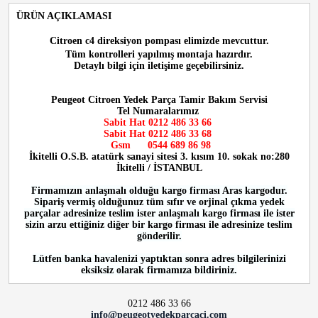
ÜRÜN AÇIKLAMASI
Citroen c4 direksiyon pompası
elimizde mevcuttur.
Tüm kontrolleri yapılmış montaja hazırdır.
Detaylı bilgi için iletişime geçebilirsiniz.
Peugeot Citroen Yedek Parça Tamir Bakım Servisi
Tel Numaralarımız
Sabit Hat 0212 486 33 66
Sabit Hat
0212 486 33 68
Gsm
0544 689 86 98
İkitelli O.S.B. atatürk sanayi sitesi 3. kısım 10. sokak no:280
İkitelli / İSTANBUL
Firmamızın anlaşmalı olduğu kargo firması Aras kargodur.
Sipariş vermiş olduğunuz tüm sıfır ve orjinal çıkma yedek
parçalar adresinize teslim ister anlaşmalı kargo firması ile ister
sizin arzu ettiğiniz diğer bir kargo firması ile adresinize teslim
gönderilir.
Lütfen banka havalenizi yaptıktan sonra adres bilgilerinizi
eksiksiz olarak firmamıza bildiriniz.
0212 486 33 66
info@peugeotyedekparcaci.com