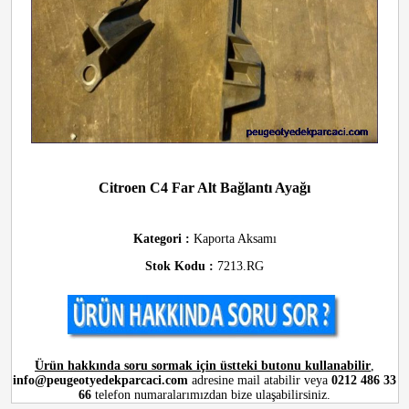
Citroen C4 Far Alt Bağlantı Ayağı
Kategori :
Kaporta Aksamı
Stok Kodu :
7213.RG
Ürün hakkında soru sormak için üstteki butonu kullanabilir
,
info@peugeotyedekparcaci.com
adresine mail atabilir veya
0212 486 33
66
telefon numaralarımızdan bize ulaşabilirsiniz.