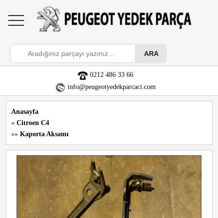
toggle
navigation
0212 486 33 66
info@peugeotyedekparcaci.com
Anasayfa
»
Citroen C4
»»
Kaporta Aksamı