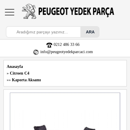
toggle
navigation
0212 486 33 66
info@peugeotyedekparcaci.com
Anasayfa
»
Citroen C4
»»
Kaporta Aksamı