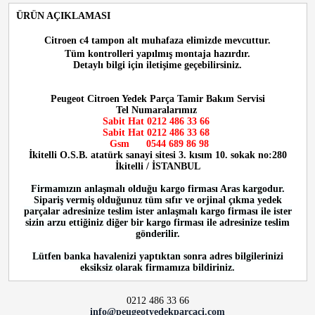
ÜRÜN AÇIKLAMASI
Citroen c4 tampon alt muhafaza
elimizde mevcuttur.
Tüm kontrolleri yapılmış montaja hazırdır.
Detaylı bilgi için iletişime geçebilirsiniz.
Peugeot Citroen Yedek Parça Tamir Bakım Servisi
Tel Numaralarımız
Sabit Hat 0212 486 33 66
Sabit Hat
0212 486 33 68
Gsm
0544 689 86 98
İkitelli O.S.B. atatürk sanayi sitesi 3. kısım 10. sokak no:280
İkitelli / İSTANBUL
Firmamızın anlaşmalı olduğu kargo firması Aras kargodur.
Sipariş vermiş olduğunuz tüm sıfır ve orjinal çıkma yedek
parçalar adresinize teslim ister anlaşmalı kargo firması ile ister
sizin arzu ettiğiniz diğer bir kargo firması ile adresinize teslim
gönderilir.
Lütfen banka havalenizi yaptıktan sonra adres bilgilerinizi
eksiksiz olarak firmamıza bildiriniz.
0212 486 33 66
info@peugeotyedekparcaci.com