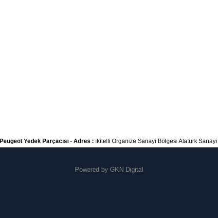
Peugeot Yedek Parçacısı
-
Adres :
ikitelli Organize Sanayi Bölgesi Atatürk Sanayi S
Powered by
GKN Digital