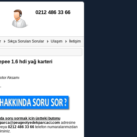
0212 486 33 66
r
Sıkça Sorulan Sorular
Ulaşım
İletişim
epee 1.6 hdi yağ karteri
tor Aksamı
-
da soru sormak için üstteki butonu
parca@peugeotyedekparcaci.com
adresine
 veya
0212 486 33 66
telefon numaralarımızdan
rsiniz.