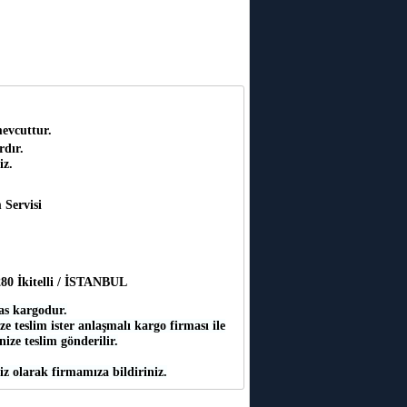
mevcuttur.
rdır.
iz.
 Servisi
:280 İkitelli / İSTANBUL
as kargodur.
e teslim ister anlaşmalı kargo firması ile
inize teslim gönderilir.
iz olarak firmamıza bildiriniz.