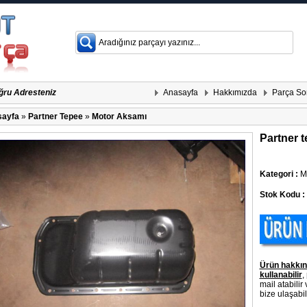
Anasayfa
Hakkımızda
Parça So
ğru Adresteniz
ayfa
»
Partner Tepee
»
Motor Aksamı
Partner t
Kategori :
Mo
Stok Kodu :
Ürün hakkın
kullanabilir
,
mail atabilir
bize ulaşabili