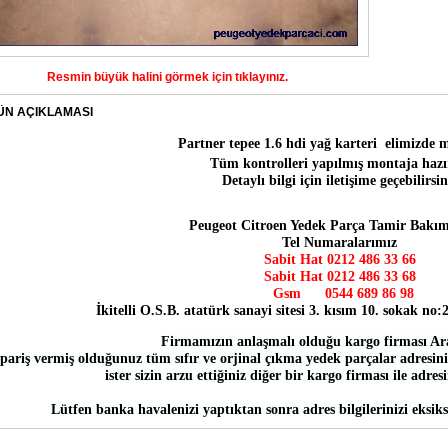
Resmin büyük halini görmek için tıklayınız.
ÜN AÇIKLAMASI
Partner tepee 1.6 hdi yağ karteri
elimizde 
Tüm kontrolleri yapılmış montaja hazı
Detaylı bilgi için iletişime geçebilirsin
Peugeot Citroen Yedek Parça Tamir Bakım
Tel Numaralarımız
Sabit Hat 0212 486 33 66
Sabit Hat
0212 486 33 68
Gsm
0544 689 86 98
İkitelli O.S.B. atatürk sanayi sitesi 3. kısım 10. sokak no
Firmamızın anlaşmalı olduğu kargo firması Ar
pariş vermiş olduğunuz tüm sıfır ve orjinal çıkma yedek parçalar adresiniz
ister sizin arzu ettiğiniz diğer bir kargo firması ile adres
Lütfen banka havalenizi yaptıktan sonra adres bilgilerinizi eksiks