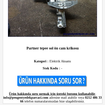
Partner tepee sol ön cam krikosu
Kategori :
Elektrik Aksamı
Stok Kodu :
-
Ürün hakkında soru sormak için üstteki butonu kullanabilir
,
info@peugeotyedekparcaci.com
adresine mail atabilir veya
0212 486 33
66
telefon numaralarımızdan bize ulaşabilirsiniz.