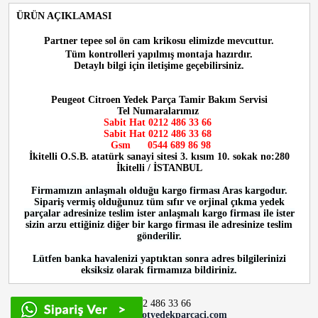
ÜRÜN AÇIKLAMASI
Partner tepee sol ön cam krikosu
elimizde mevcuttur.
Tüm kontrolleri yapılmış montaja hazırdır.
Detaylı bilgi için iletişime geçebilirsiniz.
Peugeot Citroen Yedek Parça Tamir Bakım Servisi
Tel Numaralarımız
Sabit Hat 0212 486 33 66
Sabit Hat
0212 486 33 68
Gsm
0544 689 86 98
İkitelli O.S.B. atatürk sanayi sitesi 3. kısım 10. sokak no:280
İkitelli / İSTANBUL
Firmamızın anlaşmalı olduğu kargo firması Aras kargodur.
Sipariş vermiş olduğunuz tüm sıfır ve orjinal çıkma yedek
parçalar adresinize teslim ister anlaşmalı kargo firması ile ister
sizin arzu ettiğiniz diğer bir kargo firması ile adresinize teslim
gönderilir.
Lütfen banka havalenizi yaptıktan sonra adres bilgilerinizi
eksiksiz olarak firmamıza bildiriniz.
0212 486 33 66
info@peugeotyedekparcaci.com