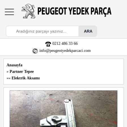
toggle
navigation
0212 486 33 66
info@peugeotyedekparcaci.com
Anasayfa
»
Partner Tepee
»»
Elektrik Aksamı