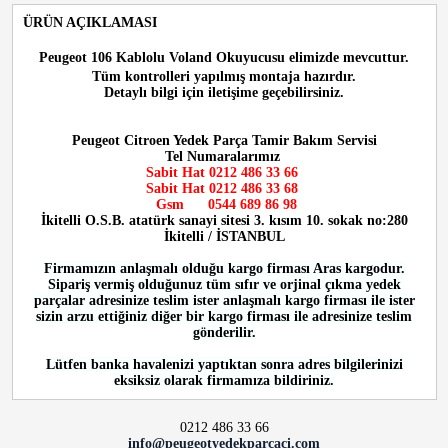
ÜRÜN AÇIKLAMASI
Peugeot 106 Kablolu Voland Okuyucusu
elimizde mevcuttur.
Tüm kontrolleri yapılmış montaja hazırdır.
Detaylı bilgi için iletişime geçebilirsiniz.
Peugeot Citroen Yedek Parça Tamir Bakım Servisi
Tel Numaralarımız
Sabit Hat 0212 486 33 66
Sabit Hat
0212 486 33 68
Gsm
0544 689 86 98
İkitelli O.S.B. atatürk sanayi sitesi 3. kısım 10. sokak no:280
İkitelli / İSTANBUL
Firmamızın anlaşmalı olduğu kargo firması Aras kargodur.
Sipariş vermiş olduğunuz tüm sıfır ve orjinal çıkma yedek
parçalar adresinize teslim ister anlaşmalı kargo firması ile ister
sizin arzu ettiğiniz diğer bir kargo firması ile adresinize teslim
gönderilir.
Lütfen banka havalenizi yaptıktan sonra adres bilgilerinizi
eksiksiz olarak firmamıza bildiriniz.
0212 486 33 66
info@peugeotyedekparcaci.com