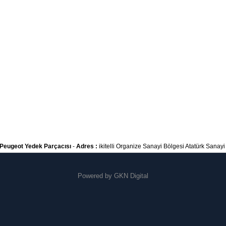
Peugeot Yedek Parçacısı
-
Adres :
ikitelli Organize Sanayi Bölgesi Atatürk Sanayi S
Powered by
GKN Digital