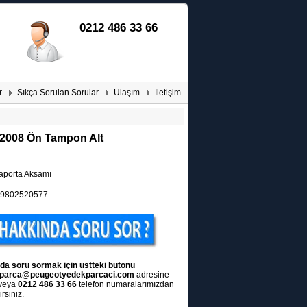
0212 486 33 66
r
Sıkça Sorulan Sorular
Ulaşım
İletişim
2008 Ön Tampon Alt
porta Aksamı
9802520577
da soru sormak için üstteki butonu
parca@peugeotyedekparcaci.com
adresine
 veya
0212 486 33 66
telefon numaralarımızdan
rsiniz.