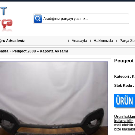
Anasayfa
Hakkımızda
Parça So
ğru Adresteniz
ayfa
»
Peugeot 2008
»
Kaporta Aksamı
Peugeot 
Kategori :
Ka
Stok Kodu :
Ürün hakkın
kullanabilir
,
mail atabilir
bize ulaşabili