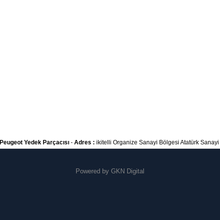
Peugeot Yedek Parçacısı
-
Adres :
ikitelli Organize Sanayi Bölgesi Atatürk Sanayi S
Powered by
GKN Digital