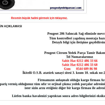
Resmin büyük halini görmek için tıklayınız.
ÜN AÇIKLAMASI
Peugeot 206 Salıncak Sağ
elimizde mevc
Tüm kontrolleri yapılmış montaja hazı
Detaylı bilgi için iletişime geçebilirsin
Peugeot Citroen Yedek Parça Tamir Bakım
Tel Numaralarımız
Sabit Hat 0212 486 33 66
Sabit Hat
0212 486 33 68
Gsm
0544 689 86 98
İkitelli O.S.B. atatürk sanayi sitesi 3. kısım 10. sokak no
Firmamızın anlaşmalı olduğu kargo firması Ar
pariş vermiş olduğunuz tüm sıfır ve orjinal çıkma yedek parçalar adresiniz
ister sizin arzu ettiğiniz diğer bir kargo firması ile adres
Lütfen banka havalenizi yaptıktan sonra adres bilgilerinizi eksiks