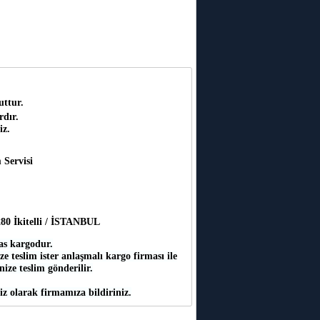
uttur.
rdır.
iz.
 Servisi
:280 İkitelli / İSTANBUL
as kargodur.
e teslim ister anlaşmalı kargo firması ile
inize teslim gönderilir.
iz olarak firmamıza bildiriniz.