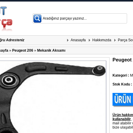
Anasayfa
Hakkımızda
Parça So
ğru Adresteniz
ayfa
»
Peugeot 206
»
Mekanik Aksamı
Peugeot 
Kategori :
Me
Stok Kodu :
Ürün hakkın
kullanabilir
,
mail atabilir
bize ulaşabili