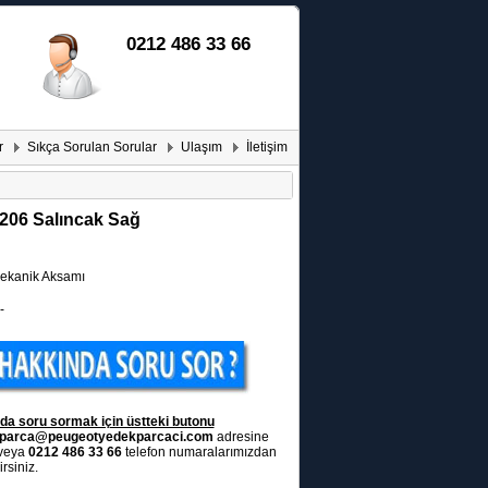
0212 486 33 66
r
Sıkça Sorulan Sorular
Ulaşım
İletişim
206 Salıncak Sağ
kanik Aksamı
-
da soru sormak için üstteki butonu
parca@peugeotyedekparcaci.com
adresine
 veya
0212 486 33 66
telefon numaralarımızdan
rsiniz.