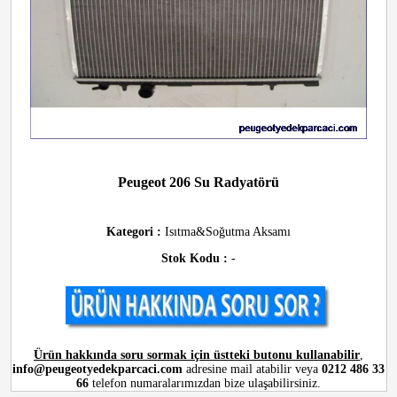
Peugeot 206 Su Radyatörü
Kategori :
Isıtma&Soğutma Aksamı
Stok Kodu :
-
Ürün hakkında soru sormak için üstteki butonu kullanabilir
,
info@peugeotyedekparcaci.com
adresine mail atabilir veya
0212 486 33
66
telefon numaralarımızdan bize ulaşabilirsiniz.