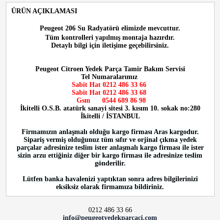
ÜRÜN AÇIKLAMASI
Peugeot 206 Su Radyatörü
elimizde mevcuttur.
Tüm kontrolleri yapılmış montaja hazırdır.
Detaylı bilgi için iletişime geçebilirsiniz.
Peugeot Citroen Yedek Parça Tamir Bakım Servisi
Tel Numaralarımız
Sabit Hat 0212 486 33 66
Sabit Hat
0212 486 33 68
Gsm
0544 689 86 98
İkitelli O.S.B. atatürk sanayi sitesi 3. kısım 10. sokak no:280
İkitelli / İSTANBUL
Firmamızın anlaşmalı olduğu kargo firması Aras kargodur.
Sipariş vermiş olduğunuz tüm sıfır ve orjinal çıkma yedek
parçalar adresinize teslim ister anlaşmalı kargo firması ile ister
sizin arzu ettiğiniz diğer bir kargo firması ile adresinize teslim
gönderilir.
Lütfen banka havalenizi yaptıktan sonra adres bilgilerinizi
eksiksiz olarak firmamıza bildiriniz.
0212 486 33 66
info@peugeotyedekparcaci.com