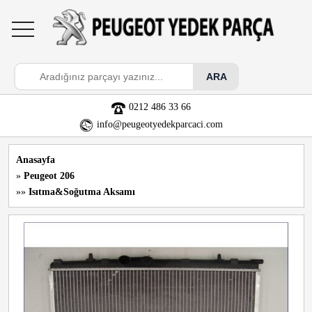
toggle
navigation
0212 486 33 66
info@peugeotyedekparcaci.com
Anasayfa
»
Peugeot 206
»»
Isıtma&Soğutma Aksamı