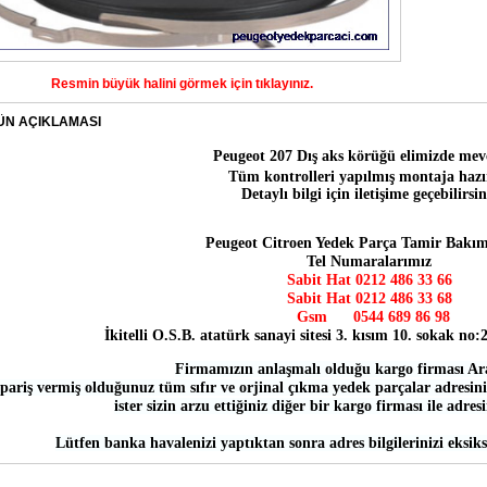
Resmin büyük halini görmek için tıklayınız.
ÜN AÇIKLAMASI
Peugeot 207 Dış aks körüğü
elimizde mev
Tüm kontrolleri yapılmış montaja hazı
Detaylı bilgi için iletişime geçebilirsin
Peugeot Citroen Yedek Parça Tamir Bakım
Tel Numaralarımız
Sabit Hat 0212 486 33 66
Sabit Hat
0212 486 33 68
Gsm
0544 689 86 98
İkitelli O.S.B. atatürk sanayi sitesi 3. kısım 10. sokak no
Firmamızın anlaşmalı olduğu kargo firması Ar
pariş vermiş olduğunuz tüm sıfır ve orjinal çıkma yedek parçalar adresiniz
ister sizin arzu ettiğiniz diğer bir kargo firması ile adres
Lütfen banka havalenizi yaptıktan sonra adres bilgilerinizi eksiks