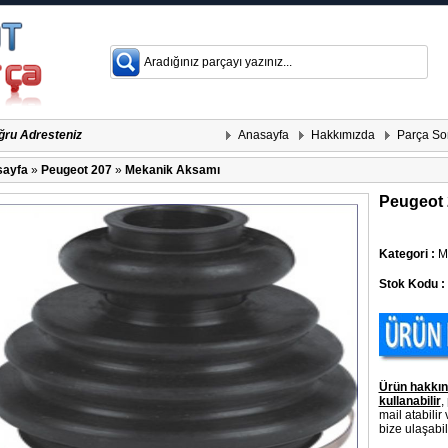
Anasayfa
Hakkımızda
Parça So
ğru Adresteniz
ayfa
»
Peugeot 207
»
Mekanik Aksamı
Peugeot 
Kategori :
Me
Stok Kodu :
Ürün hakkın
kullanabilir
,
mail atabilir
bize ulaşabili