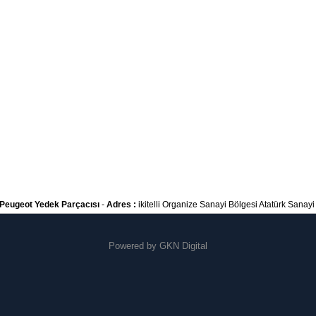
Peugeot Yedek Parçacısı
-
Adres :
ikitelli Organize Sanayi Bölgesi Atatürk Sanayi S
Powered by
GKN Digital