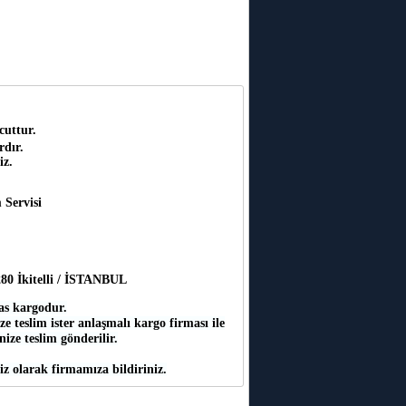
cuttur.
rdır.
iz.
 Servisi
:280 İkitelli / İSTANBUL
as kargodur.
e teslim ister anlaşmalı kargo firması ile
inize teslim gönderilir.
iz olarak firmamıza bildiriniz.