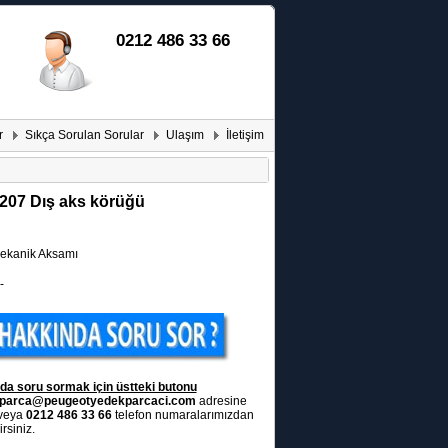
0212 486 33 66
r
Sıkça Sorulan Sorular
Ulaşım
İletişim
207 Dış aks körüğü
kanik Aksamı
-
da soru sormak için üstteki butonu
parca@peugeotyedekparcaci.com
adresine
 veya
0212 486 33 66
telefon numaralarımızdan
rsiniz.