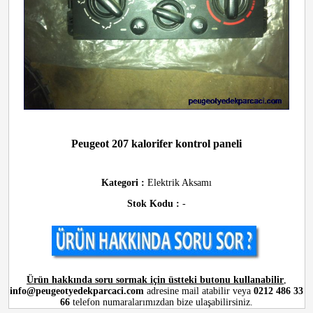
Peugeot 207 kalorifer kontrol paneli
Kategori :
Elektrik Aksamı
Stok Kodu :
-
Ürün hakkında soru sormak için üstteki butonu kullanabilir
,
info@peugeotyedekparcaci.com
adresine mail atabilir veya
0212 486 33
66
telefon numaralarımızdan bize ulaşabilirsiniz.