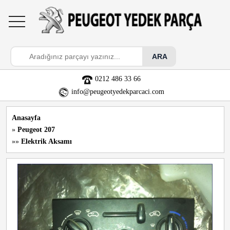
toggle
navigation
0212 486 33 66
info@peugeotyedekparcaci.com
Anasayfa
»
Peugeot 207
»»
Elektrik Aksamı