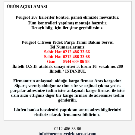
ÜRÜN AÇIKLAMASI
Peugeot 207 kalorifer kontrol paneli
elimizde mevcuttur.
Tüm kontrolleri yapılmış montaja hazırdır.
Detaylı bilgi için iletişime geçebilirsiniz.
Peugeot Citroen Yedek Parça Tamir Bakım Servisi
Tel Numaralarımız
Sabit Hat 0212 486 33 66
Sabit Hat
0212 486 33 68
Gsm
0544 689 86 98
İkitelli O.S.B. atatürk sanayi sitesi 3. kısım 10. sokak no:280
İkitelli / İSTANBUL
Firmamızın anlaşmalı olduğu kargo firması Aras kargodur.
Sipariş vermiş olduğunuz tüm sıfır ve orjinal çıkma yedek
parçalar adresinize teslim ister anlaşmalı kargo firması ile ister
sizin arzu ettiğiniz diğer bir kargo firması ile adresinize teslim
gönderilir.
Lütfen banka havalenizi yaptıktan sonra adres bilgilerinizi
eksiksiz olarak firmamıza bildiriniz.
0212 486 33 66
info@peugeotyedekparcaci.com