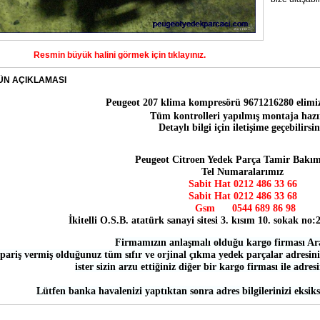
Resmin büyük halini görmek için tıklayınız.
ÜN AÇIKLAMASI
Peugeot 207 klima kompresörü 9671216280
elimi
Tüm kontrolleri yapılmış montaja hazı
Detaylı bilgi için iletişime geçebilirsin
Peugeot Citroen Yedek Parça Tamir Bakım
Tel Numaralarımız
Sabit Hat 0212 486 33 66
Sabit Hat
0212 486 33 68
Gsm
0544 689 86 98
İkitelli O.S.B. atatürk sanayi sitesi 3. kısım 10. sokak no
Firmamızın anlaşmalı olduğu kargo firması Ar
pariş vermiş olduğunuz tüm sıfır ve orjinal çıkma yedek parçalar adresiniz
ister sizin arzu ettiğiniz diğer bir kargo firması ile adres
Lütfen banka havalenizi yaptıktan sonra adres bilgilerinizi eksiks