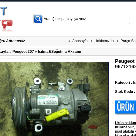
Anasayfa
Hakkımızda
Parça So
ğru Adresteniz
ayfa
»
Peugeot 207
»
Isıtma&Soğutma Aksamı
Peugeot 
9671216
Kategori :
Is
Stok Kodu :
Ürün hakkın
kullanabilir
,
mail atabilir
bize ulaşabili