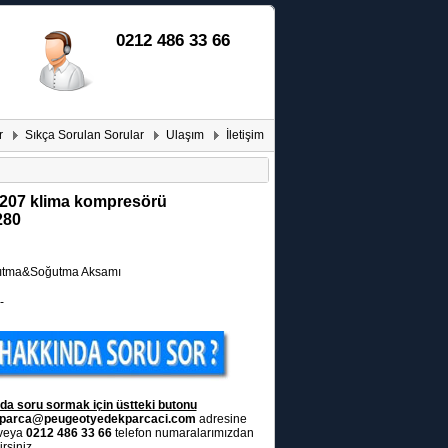
0212 486 33 66
r
Sıkça Sorulan Sorular
Ulaşım
İletişim
207 klima kompresörü
280
ıtma&Soğutma Aksamı
-
da soru sormak için üstteki butonu
parca@peugeotyedekparcaci.com
adresine
 veya
0212 486 33 66
telefon numaralarımızdan
rsiniz.