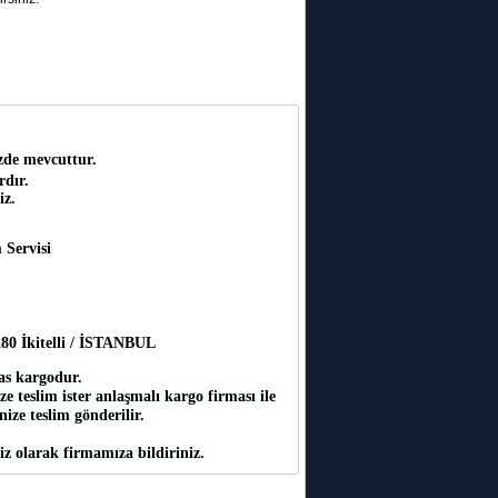
zde mevcuttur.
rdır.
iz.
 Servisi
:280 İkitelli / İSTANBUL
as kargodur.
e teslim ister anlaşmalı kargo firması ile
inize teslim gönderilir.
iz olarak firmamıza bildiriniz.