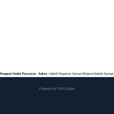
Peugeot Yedek Parçacısı
-
Adres :
ikitelli Organize Sanayi Bölgesi Atatürk Sanayi S
Powered by
GKN Digital