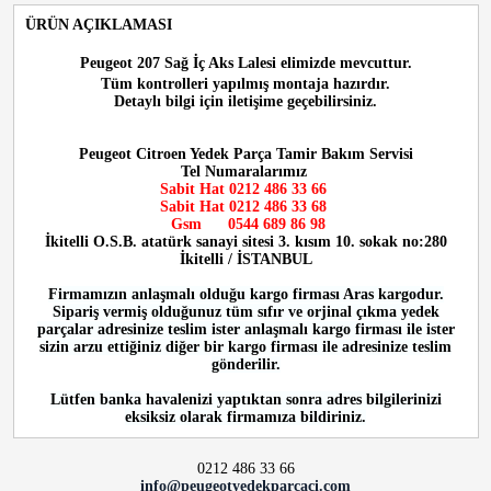
ÜRÜN AÇIKLAMASI
Peugeot 207 Sağ İç Aks Lalesi
elimizde mevcuttur.
Tüm kontrolleri yapılmış montaja hazırdır.
Detaylı bilgi için iletişime geçebilirsiniz.
Peugeot Citroen Yedek Parça Tamir Bakım Servisi
Tel Numaralarımız
Sabit Hat 0212 486 33 66
Sabit Hat
0212 486 33 68
Gsm
0544 689 86 98
İkitelli O.S.B. atatürk sanayi sitesi 3. kısım 10. sokak no:280
İkitelli / İSTANBUL
Firmamızın anlaşmalı olduğu kargo firması Aras kargodur.
Sipariş vermiş olduğunuz tüm sıfır ve orjinal çıkma yedek
parçalar adresinize teslim ister anlaşmalı kargo firması ile ister
sizin arzu ettiğiniz diğer bir kargo firması ile adresinize teslim
gönderilir.
Lütfen banka havalenizi yaptıktan sonra adres bilgilerinizi
eksiksiz olarak firmamıza bildiriniz.
0212 486 33 66
info@peugeotyedekparcaci.com