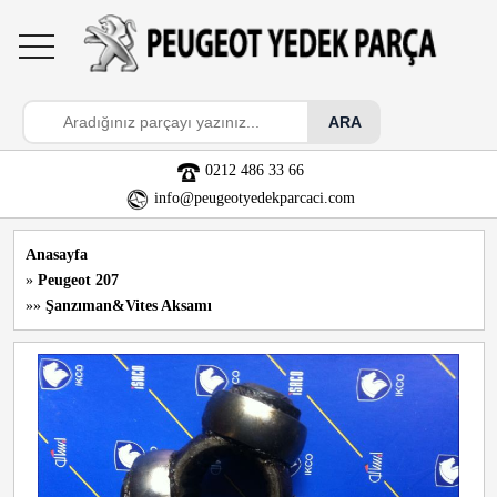
toggle
navigation
0212 486 33 66
info@peugeotyedekparcaci.com
Anasayfa
»
Peugeot 207
»»
Şanzıman&Vites Aksamı