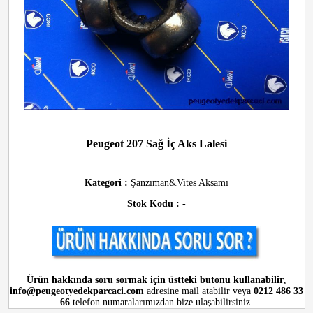
Peugeot 207 Sağ İç Aks Lalesi
Kategori :
Şanzıman&Vites Aksamı
Stok Kodu :
-
Ürün hakkında soru sormak için üstteki butonu kullanabilir
,
info@peugeotyedekparcaci.com
adresine mail atabilir veya
0212 486 33
66
telefon numaralarımızdan bize ulaşabilirsiniz.