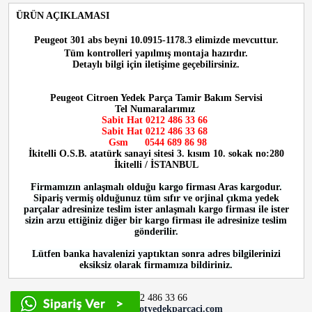
ÜRÜN AÇIKLAMASI
Peugeot 301 abs beyni 10.0915-1178.3
elimizde mevcuttur.
Tüm kontrolleri yapılmış montaja hazırdır.
Detaylı bilgi için iletişime geçebilirsiniz.
Peugeot Citroen Yedek Parça Tamir Bakım Servisi
Tel Numaralarımız
Sabit Hat 0212 486 33 66
Sabit Hat
0212 486 33 68
Gsm
0544 689 86 98
İkitelli O.S.B. atatürk sanayi sitesi 3. kısım 10. sokak no:280
İkitelli / İSTANBUL
Firmamızın anlaşmalı olduğu kargo firması Aras kargodur.
Sipariş vermiş olduğunuz tüm sıfır ve orjinal çıkma yedek
parçalar adresinize teslim ister anlaşmalı kargo firması ile ister
sizin arzu ettiğiniz diğer bir kargo firması ile adresinize teslim
gönderilir.
Lütfen banka havalenizi yaptıktan sonra adres bilgilerinizi
eksiksiz olarak firmamıza bildiriniz.
0212 486 33 66
info@peugeotyedekparcaci.com