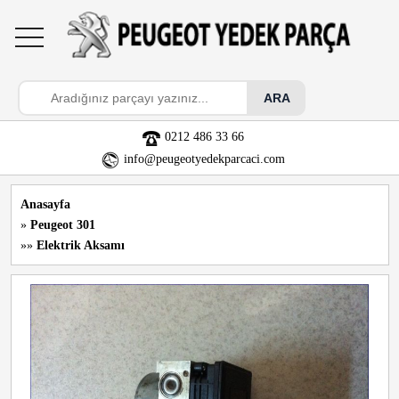
toggle
navigation
0212 486 33 66
info@peugeotyedekparcaci.com
Anasayfa
»
Peugeot 301
»»
Elektrik Aksamı