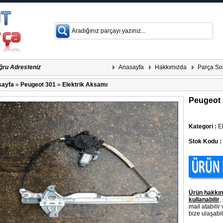
Anasayfa
Hakkımızda
Parça So
ğru Adresteniz
ayfa
»
Peugeot 301
»
Elektrik Aksamı
Peugeot 
Kategori :
El
Stok Kodu :
Ürün hakkın
kullanabilir
,
mail atabilir
bize ulaşabili