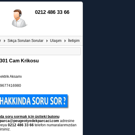
0212 486 33 66
r
Sıkça Sorulan Sorular
Ulaşım
İletişim
301 Cam Krikosu
ektrik Aksamı
9677416980
da soru sormak için üstteki butonu
parca@peugeotyedekparcaci.com
adresine
 veya
0212 486 33 66
telefon numaralarımızdan
rsiniz.