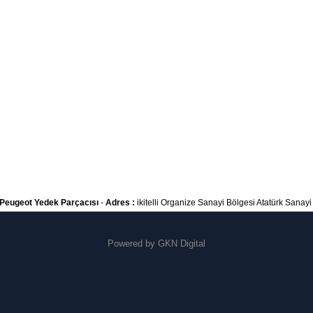
Peugeot Yedek Parçacısı
-
Adres :
ikitelli Organize Sanayi Bölgesi Atatürk Sanayi S
Powered by
GKN Digital