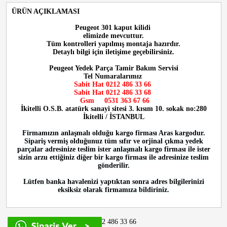
ÜRÜN AÇIKLAMASI
Peugeot 301 kaput kilidi
elimizde mevcuttur.
Tüm kontrolleri yapılmış montaja hazırdır.
Detaylı bilgi için iletişime geçebilirsiniz.
Peugeot Yedek Parça Tamir Bakım Servisi
Tel Numaralarımız
Sabit Hat 0212 486 33 66
Sabit Hat 0212 486 33 68
Gsm 0531 363 67 66
İkitelli O.S.B. atatürk sanayi sitesi 3. kısım 10. sokak no:280
İkitelli / İSTANBUL
Firmamızın anlaşmalı olduğu kargo firması Aras kargodur.
Sipariş vermiş olduğunuz tüm sıfır ve orjinal çıkma yedek
parçalar adresinize teslim ister anlaşmalı kargo firması ile ister
sizin arzu ettiğiniz diğer bir kargo firması ile adresinize teslim
gönderilir.
Lütfen banka havalenizi yaptıktan sonra adres bilgilerinizi
eksiksiz olarak firmamıza bildiriniz.
0212 486 33 66