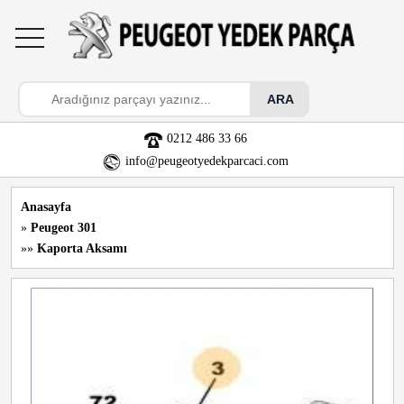
toggle
navigation
0212 486 33 66
info@peugeotyedekparcaci.com
Anasayfa
»
Peugeot 301
»»
Kaporta Aksamı