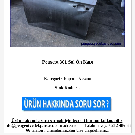
Peugeot 301 Sol Ön Kapı
Kategori :
Kaporta Aksamı
Stok Kodu :
-
Ürün hakkında soru sormak için üstteki butonu kullanabilir
,
info@peugeotyedekparcaci.com
adresine mail atabilir veya
0212 486 33
66
telefon numaralarımızdan bize ulaşabilirsiniz.