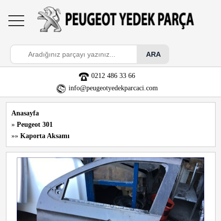
toggle
navigation
0212 486 33 66
info@peugeotyedekparcaci.com
Anasayfa
»
Peugeot 301
»»
Kaporta Aksamı