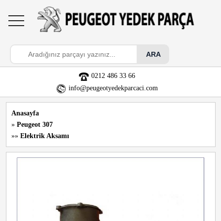
toggle
navigation
0212 486 33 66
info@peugeotyedekparcaci.com
Anasayfa
»
Peugeot 307
»»
Elektrik Aksamı