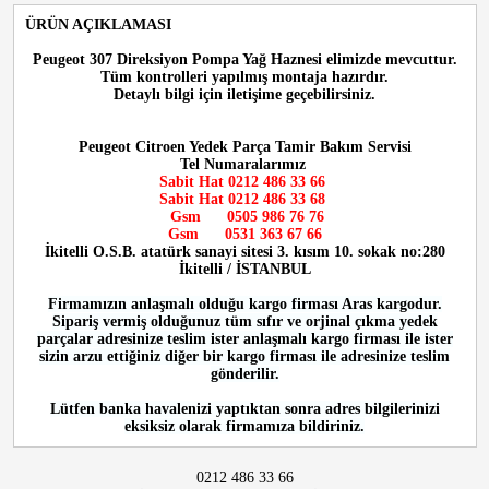
ÜRÜN AÇIKLAMASI
Peugeot 307 Direksiyon Pompa Yağ Haznesi
elimizde mevcuttur.
Tüm kontrolleri yapılmış montaja hazırdır.
Detaylı bilgi için iletişime geçebilirsiniz.
Peugeot Citroen Yedek Parça Tamir Bakım Servisi
Tel Numaralarımız
Sabit Hat 0212 486 33 66
Sabit Hat 0212 486 33 68
Gsm 0505 986 76 76
Gsm 0531 363 67 66
İkitelli O.S.B. atatürk sanayi sitesi 3. kısım 10. sokak no:280
İkitelli / İSTANBUL
Firmamızın anlaşmalı olduğu kargo firması Aras kargodur.
Sipariş vermiş olduğunuz tüm sıfır ve orjinal çıkma yedek
parçalar adresinize teslim ister anlaşmalı kargo firması ile ister
sizin arzu ettiğiniz diğer bir kargo firması ile adresinize teslim
gönderilir.
Lütfen banka havalenizi yaptıktan sonra adres bilgilerinizi
eksiksiz olarak firmamıza bildiriniz.
0212 486 33 66