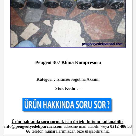
Peugeot 307 Klima Kompresörü
Kategori :
Isıtma&Soğutma Aksamı
Stok Kodu :
-
Ürün hakkında soru sormak için üstteki butonu kullanabilir
,
info@peugeotyedekparcaci.com
adresine mail atabilir veya
0212 486 33
66
telefon numaralarımızdan bize ulaşabilirsiniz.