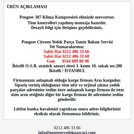
ÜRÜN AÇIKLAMASI
Peugeot 307 Klima Kompresörü
elimizde mevcuttur.
Tüm kontrolleri yapılmış montaja hazırdır.
Detaylı bilgi için iletişime geçebilirsiniz.
Peugeot Citroen Yedek Parça Tamir Bakım Servisi
Tel Numaralarımız
Sabit Hat 0212 486 33 66
Sabit Hat
0212 486 33 68
Gsm
0544 689 86 98
İkitelli O.S.B. atatürk sanayi sitesi 3. kısım 10. sokak no:280
İkitelli / İSTANBUL
Firmamızın anlaşmalı olduğu kargo firması Aras kargodur.
Sipariş vermiş olduğunuz tüm sıfır ve orjinal çıkma yedek
parçalar adresinize teslim ister anlaşmalı kargo firması ile ister
sizin arzu ettiğiniz diğer bir kargo firması ile adresinize teslim
gönderilir.
Lütfen banka havalenizi yaptıktan sonra adres bilgilerinizi
eksiksiz olarak firmamıza bildiriniz.
0212 486 33 66
info@peugeotyedekparcaci.com