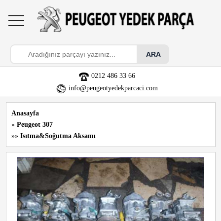
toggle
navigation
0212 486 33 66
info@peugeotyedekparcaci.com
Anasayfa
»
Peugeot 307
»»
Isıtma&Soğutma Aksamı