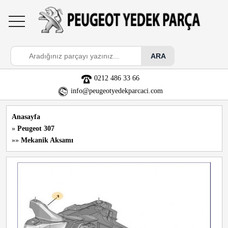
toggle
navigation
0212 486 33 66
info@peugeotyedekparcaci.com
Anasayfa
»
Peugeot 307
»»
Mekanik Aksamı