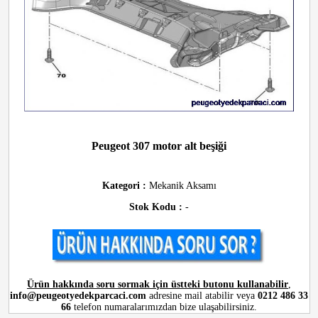
Peugeot 307 motor alt beşiği
Kategori :
Mekanik Aksamı
Stok Kodu :
-
Ürün hakkında soru sormak için üstteki butonu kullanabilir
,
info@peugeotyedekparcaci.com
adresine mail atabilir veya
0212 486 33
66
telefon numaralarımızdan bize ulaşabilirsiniz.