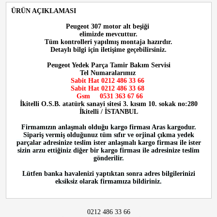
ÜRÜN AÇIKLAMASI
Peugeot 307 motor alt beşiği
elimizde mevcuttur.
Tüm kontrolleri yapılmış montaja hazırdır.
Detaylı bilgi için iletişime geçebilirsiniz.
Peugeot Yedek Parça Tamir Bakım Servisi
Tel Numaralarımız
Sabit Hat 0212 486 33 66
Sabit Hat 0212 486 33 68
Gsm 0531 363 67 66
İkitelli O.S.B. atatürk sanayi sitesi 3. kısım 10. sokak no:280
İkitelli / İSTANBUL
Firmamızın anlaşmalı olduğu kargo firması Aras kargodur.
Sipariş vermiş olduğunuz tüm sıfır ve orjinal çıkma yedek
parçalar adresinize teslim ister anlaşmalı kargo firması ile ister
sizin arzu ettiğiniz diğer bir kargo firması ile adresinize teslim
gönderilir.
Lütfen banka havalenizi yaptıktan sonra adres bilgilerinizi
eksiksiz olarak firmamıza bildiriniz.
0212 486 33 66