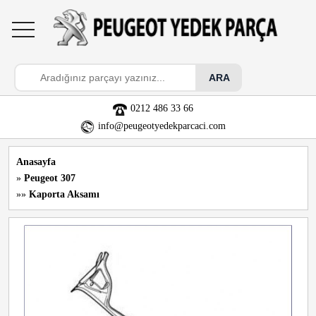
toggle
navigation
0212 486 33 66
info@peugeotyedekparcaci.com
Anasayfa
»
Peugeot 307
»»
Kaporta Aksamı