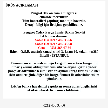
ÜRÜN AÇIKLAMASI
Peugeot 307 ön cam alt ızgarası
elimizde mevcuttur.
Tüm kontrolleri yapılmış montaja hazırdır.
Detaylı bilgi için iletişime geçebilirsiniz.
Peugeot Yedek Parça Tamir Bakım Servisi
Tel Numaralarımız
Sabit Hat 0212 486 33 66
Sabit Hat 0212 486 33 68
Gsm 0531 363 67 66
İkitelli O.S.B. atatürk sanayi sitesi 3. kısım 10. sokak no:280
İkitelli / İSTANBUL
Firmamızın anlaşmalı olduğu kargo firması Aras kargodur.
Sipariş vermiş olduğunuz tüm sıfır ve orjinal çıkma yedek
parçalar adresinize teslim ister anlaşmalı kargo firması ile ister
sizin arzu ettiğiniz diğer bir kargo firması ile adresinize teslim
gönderilir.
Lütfen banka havalenizi yaptıktan sonra adres bilgilerinizi
eksiksiz olarak firmamıza bildiriniz.
0212 486 33 66