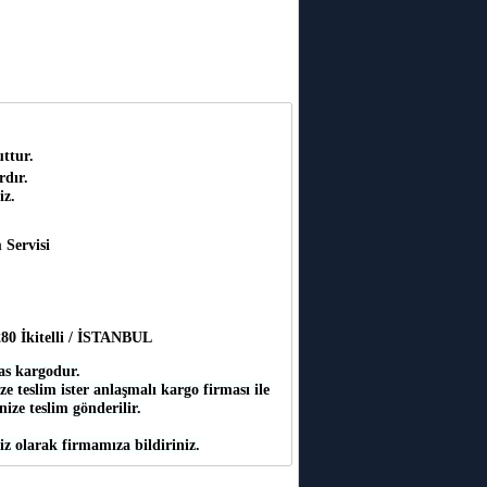
ttur.
rdır.
iz.
 Servisi
:280 İkitelli / İSTANBUL
as kargodur.
e teslim ister anlaşmalı kargo firması ile
inize teslim gönderilir.
iz olarak firmamıza bildiriniz.