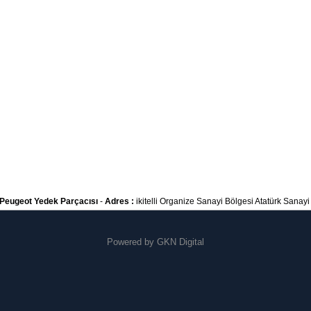
Peugeot Yedek Parçacısı
-
Adres :
ikitelli Organize Sanayi Bölgesi Atatürk Sanayi S
Powered by
GKN Digital