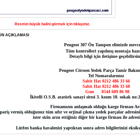
Resmin büyük halini görmek için tıklayınız.
ÜN AÇIKLAMASI
Peugeot 307 Ön Tampon
elimizde mevcu
Tüm kontrolleri yapılmış montaja hazı
Detaylı bilgi için iletişime geçebilirsin
Peugeot Citroen Yedek Parça Tamir Bakım
Tel Numaralarımız
Sabit Hat 0212 486 33 66
Sabit Hat
0212 486 33 68
Gsm
0544 689 86 98
İkitelli O.S.B. atatürk sanayi sitesi 3. kısım 10. sokak no
Firmamızın anlaşmalı olduğu kargo firması Ar
pariş vermiş olduğunuz tüm sıfır ve orjinal çıkma yedek parçalar adresiniz
ister sizin arzu ettiğiniz diğer bir kargo firması ile adres
Lütfen banka havalenizi yaptıktan sonra adres bilgilerinizi eksiks