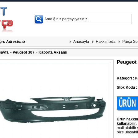
Anasayfa
Hakkımızda
Parça So
ğru Adresteniz
ayfa
»
Peugeot 307
»
Kaporta Aksamı
Peugeot
Kategori :
Ka
Stok Kodu :
Ürün hakkın
kullanabilir
,
mail atabilir
bize ulaşabili