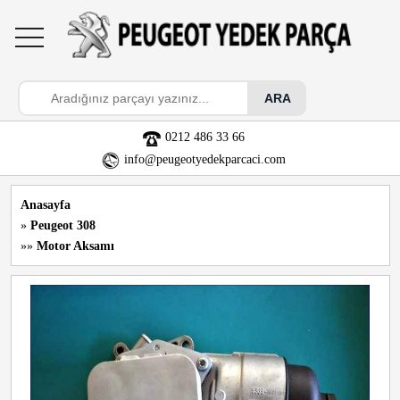
toggle
navigation
0212 486 33 66
info@peugeotyedekparcaci.com
Anasayfa
»
Peugeot 308
»»
Motor Aksamı