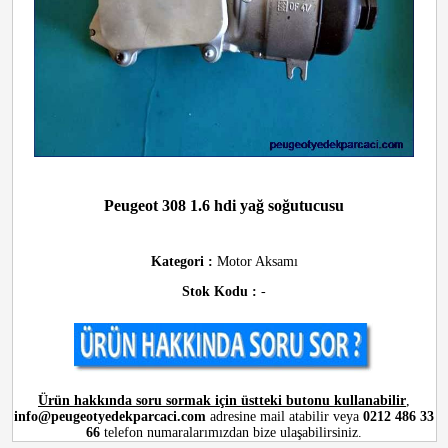
Peugeot 308 1.6 hdi yağ soğutucusu
Kategori :
Motor Aksamı
Stok Kodu :
-
Ürün hakkında soru sormak için üstteki butonu kullanabilir
,
info@peugeotyedekparcaci.com
adresine mail atabilir veya
0212 486 33
66
telefon numaralarımızdan bize ulaşabilirsiniz.