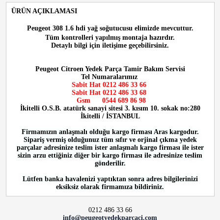
ÜRÜN AÇIKLAMASI
Peugeot 308 1.6 hdi yağ soğutucusu
elimizde mevcuttur.
Tüm kontrolleri yapılmış montaja hazırdır.
Detaylı bilgi için iletişime geçebilirsiniz.
Peugeot Citroen Yedek Parça Tamir Bakım Servisi
Tel Numaralarımız
Sabit Hat 0212 486 33 66
Sabit Hat
0212 486 33 68
Gsm
0544 689 86 98
İkitelli O.S.B. atatürk sanayi sitesi 3. kısım 10. sokak no:280
İkitelli / İSTANBUL
Firmamızın anlaşmalı olduğu kargo firması Aras kargodur.
Sipariş vermiş olduğunuz tüm sıfır ve orjinal çıkma yedek
parçalar adresinize teslim ister anlaşmalı kargo firması ile ister
sizin arzu ettiğiniz diğer bir kargo firması ile adresinize teslim
gönderilir.
Lütfen banka havalenizi yaptıktan sonra adres bilgilerinizi
eksiksiz olarak firmamıza bildiriniz.
0212 486 33 66
info@peugeotyedekparcaci.com