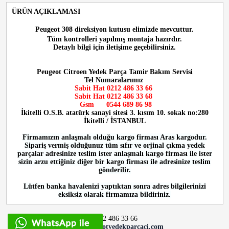
ÜRÜN AÇIKLAMASI
Peugeot 308 direksiyon kutusu
elimizde mevcuttur.
Tüm kontrolleri yapılmış montaja hazırdır.
Detaylı bilgi için iletişime geçebilirsiniz.
Peugeot Citroen Yedek Parça Tamir Bakım Servisi
Tel Numaralarımız
Sabit Hat 0212 486 33 66
Sabit Hat
0212 486 33 68
Gsm
0544 689 86 98
İkitelli O.S.B. atatürk sanayi sitesi 3. kısım 10. sokak no:280
İkitelli / İSTANBUL
Firmamızın anlaşmalı olduğu kargo firması Aras kargodur.
Sipariş vermiş olduğunuz tüm sıfır ve orjinal çıkma yedek
parçalar adresinize teslim ister anlaşmalı kargo firması ile ister
sizin arzu ettiğiniz diğer bir kargo firması ile adresinize teslim
gönderilir.
Lütfen banka havalenizi yaptıktan sonra adres bilgilerinizi
eksiksiz olarak firmamıza bildiriniz.
0212 486 33 66
info@peugeotyedekparcaci.com