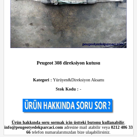
Peugeot 308 direksiyon kutusu
Kategori :
Yürüyen&Direksiyon Aksamı
Stok Kodu :
-
Ürün hakkında soru sormak için üstteki butonu kullanabilir
,
info@peugeotyedekparcaci.com
adresine mail atabilir veya
0212 486 33
66
telefon numaralarımızdan bize ulaşabilirsiniz.