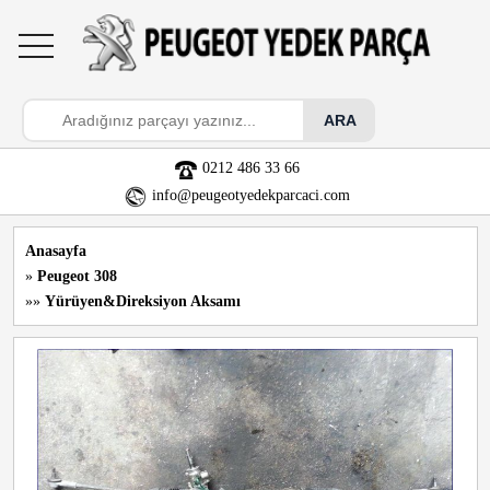
toggle
navigation
0212 486 33 66
info@peugeotyedekparcaci.com
Anasayfa
»
Peugeot 308
»»
Yürüyen&Direksiyon Aksamı