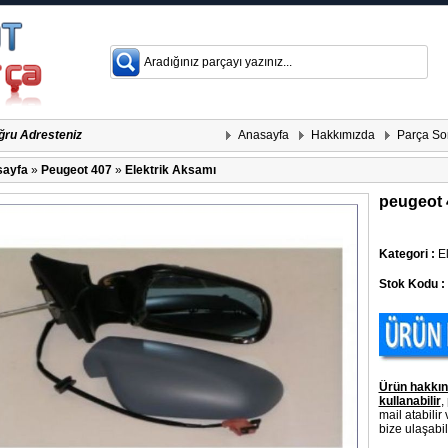
Anasayfa
Hakkımızda
Parça So
ğru Adresteniz
ayfa
»
Peugeot 407
»
Elektrik Aksamı
peugeot 
Kategori :
El
Stok Kodu :
Ürün hakkın
kullanabilir
,
mail atabilir
bize ulaşabili