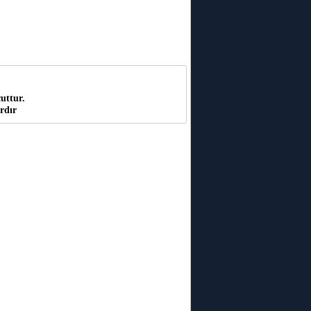
uttur.
rdır