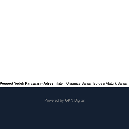
Peugeot Yedek Parçacısı
-
Adres :
ikitelli Organize Sanayi Bölgesi Atatürk Sanayi S
Powered by
GKN Digital