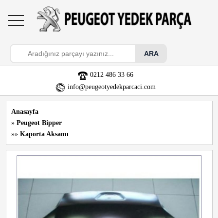
toggle
navigation
0212 486 33 66
info@peugeotyedekparcaci.com
Anasayfa
»
Peugeot Bipper
»»
Kaporta Aksamı