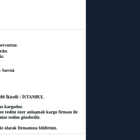
mevcuttur.
rdır.
iz.
 Servisi
:280 İkitelli / İSTANBUL
as kargodur.
e teslim ister anlaşmalı kargo firması ile
inize teslim gönderilir.
iz olarak firmamıza bildiriniz.