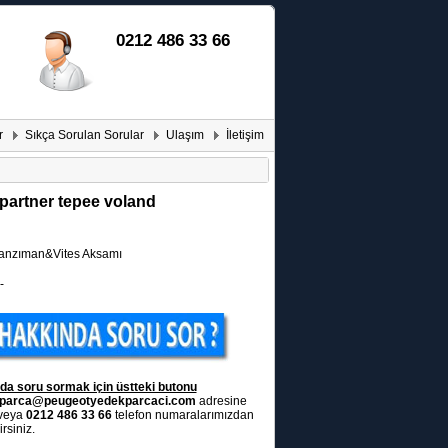
0212 486 33 66
r
Sıkça Sorulan Sorular
Ulaşım
İletişim
partner tepee voland
nzıman&Vites Aksamı
-
da soru sormak için üstteki butonu
parca@peugeotyedekparcaci.com
adresine
 veya
0212 486 33 66
telefon numaralarımızdan
rsiniz.