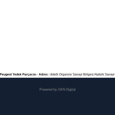
Peugeot Yedek Parçacısı
-
Adres :
ikitelli Organize Sanayi Bölgesi Atatürk Sanayi S
Powered by
GKN Digital