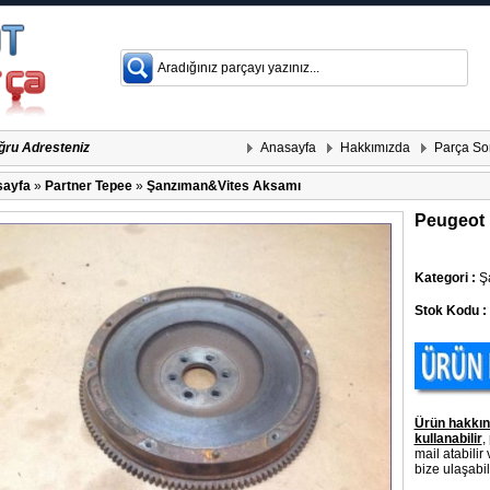
Anasayfa
Hakkımızda
Parça So
ğru Adresteniz
ayfa
»
Partner Tepee
»
Şanzıman&Vites Aksamı
Peugeot 
Kategori :
Şa
Stok Kodu :
Ürün hakkın
kullanabilir
,
mail atabilir
bize ulaşabili