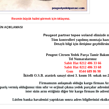
Resmin büyük halini görmek için tıklayınız.
ÜN AÇIKLAMASI
Peugeot partner tepee voland
elimizde 
Tüm kontrolleri yapılmış montaja hazı
Detaylı bilgi için iletişime geçebilirsin
Peugeot Citroen Yedek Parça Tamir Bakım
Tel Numaralarımız
Sabit Hat 0212 486 33 66
Sabit Hat
0212 486 33 68
Gsm
0544 689 86 98
İkitelli O.S.B. atatürk sanayi sitesi 3. kısım 10. sokak no
Firmamızın anlaşmalı olduğu kargo firması Ar
pariş vermiş olduğunuz tüm sıfır ve orjinal çıkma yedek parçalar adresiniz
ister sizin arzu ettiğiniz diğer bir kargo firması ile adres
Lütfen banka havalenizi yaptıktan sonra adres bilgilerinizi eksiks