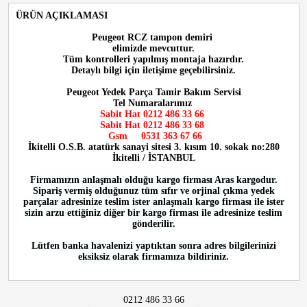
ÜRÜN AÇIKLAMASI
Peugeot RCZ tampon demiri
elimizde mevcuttur.
Tüm kontrolleri yapılmış montaja hazırdır.
Detaylı bilgi için iletişime geçebilirsiniz.
Peugeot Yedek Parça Tamir Bakım Servisi
Tel Numaralarımız
Sabit Hat 0212 486 33 66
Sabit Hat 0212 486 33 68
Gsm 0531 363 67 66
İkitelli O.S.B. atatürk sanayi sitesi 3. kısım 10. sokak no:280
İkitelli / İSTANBUL
Firmamızın anlaşmalı olduğu kargo firması Aras kargodur.
Sipariş vermiş olduğunuz tüm sıfır ve orjinal çıkma yedek
parçalar adresinize teslim ister anlaşmalı kargo firması ile ister
sizin arzu ettiğiniz diğer bir kargo firması ile adresinize teslim
gönderilir.
Lütfen banka havalenizi yaptıktan sonra adres bilgilerinizi
eksiksiz olarak firmamıza bildiriniz.
0212 486 33 66