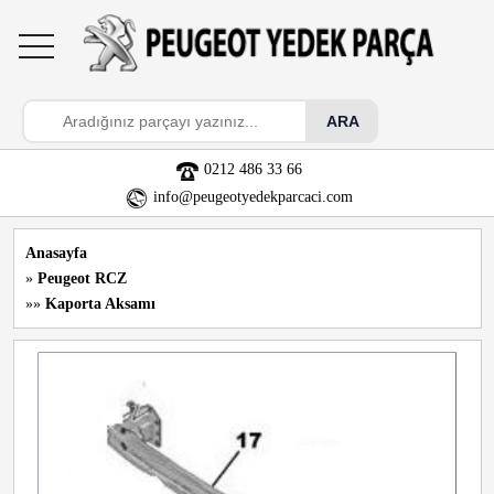
toggle
navigation
0212 486 33 66
info@peugeotyedekparcaci.com
Anasayfa
»
Peugeot RCZ
»»
Kaporta Aksamı